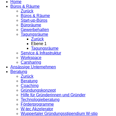
Home
Büros & Räume
Zurück
Büros & Räume
Start-up-Büros
Büroräume
Gewerbehallen
Tagungsräume
Zurück
Ebene 1
Tagungsräume
Service & Infrastruktur
Workspace
Carsharing
Ansässige Unternehmen
Beratung
Zurück
Beratung
Coaching
Gründungskonzept
Hilfe für Gründerinnen und Gründer
Technologieberatung
Förderprogramme
W-tec Akzelerator
Wuppertaler Gründungsstipendium W-stip