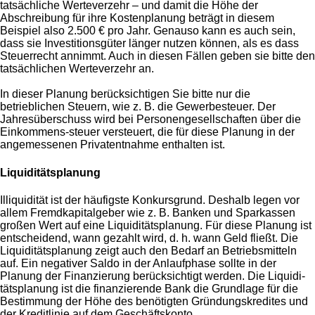
tatsächliche Werteverzehr – und damit die Höhe der
Abschreibung für ihre Kostenplanung beträgt in diesem
Beispiel also 2.500 € pro Jahr. Genauso kann es auch sein,
dass sie Investitionsgüter länger nutzen können, als es dass
Steuerrecht annimmt. Auch in diesen Fällen geben sie bitte den
tatsächlichen Werteverzehr an.
In dieser Planung berücksichtigen Sie bitte nur die
betrieblichen Steuern, wie z. B. die Gewerbesteuer. Der
Jahresüberschuss wird bei Personengesellschaften über die
Einkommens-steuer versteuert, die für diese Planung in der
angemessenen Privatentnahme enthalten ist.
Liquiditätsplanung
Illiquidität ist der häufigste Konkursgrund. Deshalb legen vor
allem Fremdkapitalgeber wie z. B. Banken und Sparkassen
großen Wert auf eine Liquiditätsplanung. Für diese Planung ist
entscheidend, wann gezahlt wird, d. h. wann Geld fließt. Die
Liquiditätsplanung zeigt auch den Bedarf an Betriebsmitteln
auf. Ein negativer Saldo in der Anlaufphase sollte in der
Planung der Finanzierung berücksichtigt werden. Die Liquidi-
tätsplanung ist die finanzierende Bank die Grundlage für die
Bestimmung der Höhe des benötigten Gründungskredites und
der Kreditlinie auf dem Geschäftskonto.