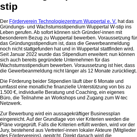
stip
Der
Förderverein Technologiezentrum Wuppertal e. V.
hat das
Gründungs- und Wachstumsstipendium Wuppertal W-stip ins
Leben gerufen. Ab sofort können sich Gründer/-innen mit
besonderem Bezug zu Wuppertal bewerben. Voraussetzung für
das Gründungsstipendium ist, dass die Gewerbeanmeldung
noch nicht stattgefunden hat und in Wuppertal stattfinden wird.
Seit Januar 2022 wurde das Stipendium erweitert: nun können
sich auch bereits gegründete Unternehmen für das
Wachstumsstipendium bewerben. Voraussetzung ist hier, dass
die Gewerbeanmeldung nicht länger als 12 Monate zurückliegt.
Die Förderung beider Stipendien läuft über 6 Monate und
umfasst eine monatliche finanzielle Unterstützung von bis zu
1.500 €, individuelle Beratung und Coaching, ein eigenes
Büro, die Teilnahme an Workshops und Zugang zum W-tec
Netzwerk.
Zur Bewerbung wird ein aussagekräftiger Businessplan
eingereicht. Auf der Grundlage von vier Kriterien werden die
Pläne vorgeprüft. Falls die Kriterien erfüllt werden, wird vor der
Jury, bestehend aus Vertreter/-innen lokaler Akteure (Mitglieder
des Fördervereins), gepitcht. Direkt danach wird die