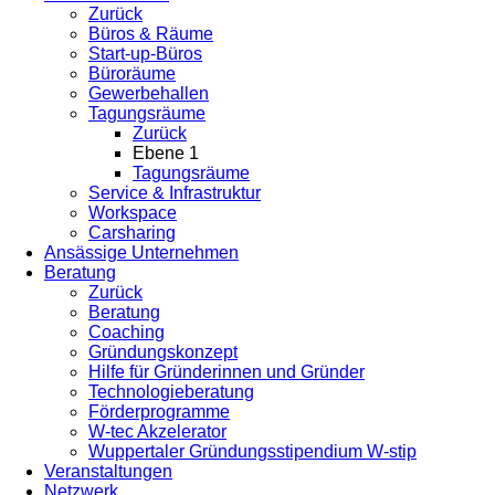
Zurück
Büros & Räume
Start-up-Büros
Büroräume
Gewerbehallen
Tagungsräume
Zurück
Ebene 1
Tagungsräume
Service & Infrastruktur
Workspace
Carsharing
Ansässige Unternehmen
Beratung
Zurück
Beratung
Coaching
Gründungskonzept
Hilfe für Gründerinnen und Gründer
Technologieberatung
Förderprogramme
W-tec Akzelerator
Wuppertaler Gründungsstipendium W-stip
Veranstaltungen
Netzwerk