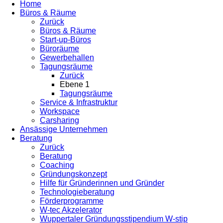
Home
Büros & Räume
Zurück
Büros & Räume
Start-up-Büros
Büroräume
Gewerbehallen
Tagungsräume
Zurück
Ebene 1
Tagungsräume
Service & Infrastruktur
Workspace
Carsharing
Ansässige Unternehmen
Beratung
Zurück
Beratung
Coaching
Gründungskonzept
Hilfe für Gründerinnen und Gründer
Technologieberatung
Förderprogramme
W-tec Akzelerator
Wuppertaler Gründungsstipendium W-stip