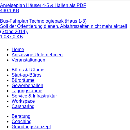
Anreiseplan Häuser 4-5 & Hallen als PDF
430,1 KB
Bus-Fahrplan Technologiepark (Haus 1-3)
Soll der Orientierung dienen. Abfahrtszeiten nicht mehr aktuell
(Stand 2014).
1.087,0 KB
Home
Ansässige Unternehmen
Veranstaltungen
Büros & Räume
Start-up-Büros
Büroräume
Gewerbehallen
Tagungsräume
Service & Infrastruktur
Workspace
Carsharing
Beratung
Coaching
Gründungskonzept