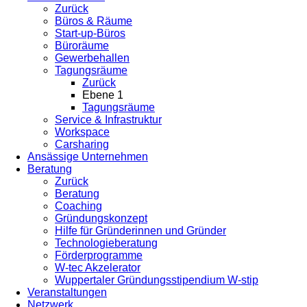
Zurück
Büros & Räume
Start-up-Büros
Büroräume
Gewerbehallen
Tagungsräume
Zurück
Ebene 1
Tagungsräume
Service & Infrastruktur
Workspace
Carsharing
Ansässige Unternehmen
Beratung
Zurück
Beratung
Coaching
Gründungskonzept
Hilfe für Gründerinnen und Gründer
Technologieberatung
Förderprogramme
W-tec Akzelerator
Wuppertaler Gründungsstipendium W-stip
Veranstaltungen
Netzwerk